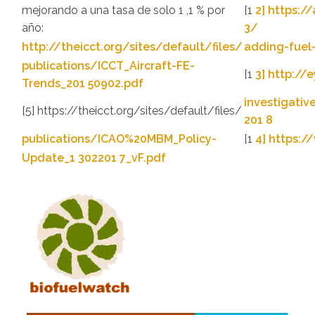
mejorando a una tasa de solo 1 ,1 % por
[1
2] https:/
año:
3/
http://theicct.org/sites/default/files/
adding-fuel
publications/ICCT_Aircraft-FE-
[1
3] http://
Trends_201 50902.pdf
investigativ
[5] https://theicct.org/sites/default/files/
201 8
publications/ICAO%20MBM_Policy-
[1
4] https:/
Update_1 302201 7_vF.pdf