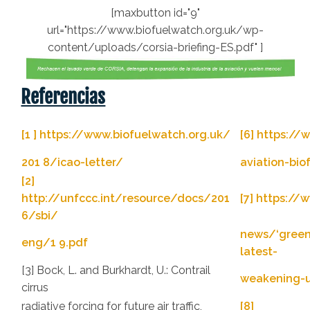
[maxbutton id="9"
url="https://www.biofuelwatch.org.uk/wp-
content/uploads/corsia-briefing-ES.pdf" ]
Referencias
[1 ] https://www.biofuelwatch.org.uk/
[6] https://
201 8/icao-letter/
aviation-bio
[2]
http://unfccc.int/resource/docs/201
[7] https:/
6/sbi/
news/‘green
eng/1 9.pdf
latest-
[3] Bock, L. and Burkhardt, U.: Contrail
weakening-u
cirrus
radiative forcing for future air traffic,
[8]