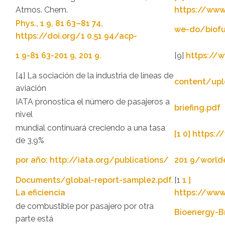
Atmos. Chem.
https://www
Phys., 1 9, 81 63–81 74,
we-do/biofu
https://doi.org/1 0.51 94/acp-
1 9-81 63-201 9, 201 9.
[9]
https://
[4] La sociación de la industria de líneas de
content/upl
aviación
IATA pronostica el número de pasajeros a
briefing.pdf
nivel
mundial continuará creciendo a una tasa
[1 0] https:
de 3,9%
por año: http://iata.org/publications/
201 9/world
Documents/global-report-sample2.pdf.
[1
1 ]
La eficiencia
https://www
de combustible por pasajero por otra
Bioenergy-Br
parte está